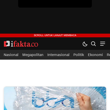
ifakta.co
#pastibenar
Nasional
Megapolitan
Internasional
Politik
Ekonomi
R