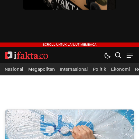
ifakta.co
#pastibenar
Nasional
Megapolitan
Internasional
Politik
Ekonomi
R