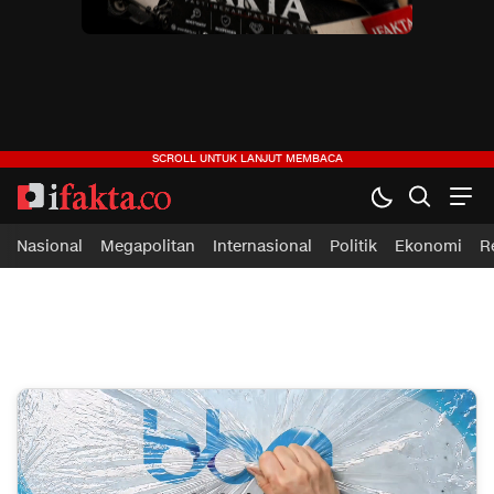
ifakta.co
#pastibenar
Nasional
Megapolitan
Internasional
Politik
Ekonomi
R