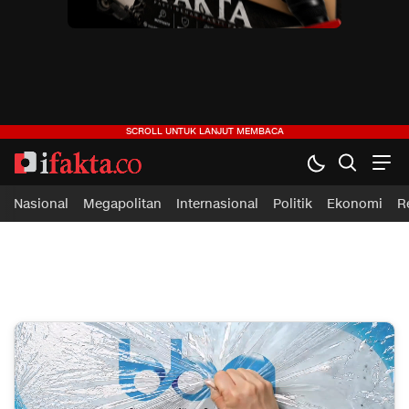
ifakta.co
#pastibenar
Nasional
Megapolitan
Internasional
Politik
Ekonomi
R