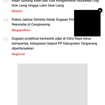
03
Kisah Gunung Kawi dan Dua Konglomerat Indonesia Ong
Hok Liong hingga Liem Sioe Liong
×
iMisteri
04
Polres Jakbar Diminta Sidak Dugaan Perakitan HP
Rekondisi di Cengkareng
Megapolitan
05
Dugaan prostitusi berkedok pijat di Citra Raya terus
beroperasi, ketegasan Satpol PP Kabupaten Tangerang
dipertanyakan
Regional