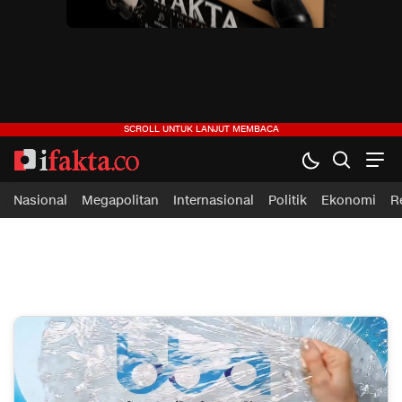
ifakta.co
#pastibenar
Nasional
Megapolitan
Internasional
Politik
Ekonomi
R