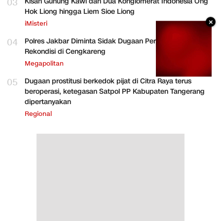
03
Kisah Gunung Kawi dan Dua Konglomerat Indonesia Ong
Hok Liong hingga Liem Sioe Liong
×
iMisteri
04
Polres Jakbar Diminta Sidak Dugaan Perakitan HP
Rekondisi di Cengkareng
Megapolitan
05
Dugaan prostitusi berkedok pijat di Citra Raya terus
beroperasi, ketegasan Satpol PP Kabupaten Tangerang
dipertanyakan
Regional