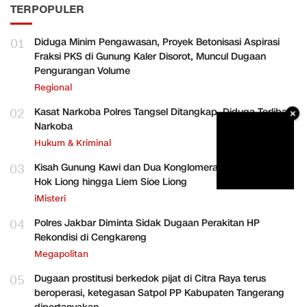
TERPOPULER
01
Diduga Minim Pengawasan, Proyek Betonisasi Aspirasi
Fraksi PKS di Gunung Kaler Disorot, Muncul Dugaan
Pengurangan Volume
Regional
02
Kasat Narkoba Polres Tangsel Ditangkap, Diduga Terlibat
×
Narkoba
Hukum & Kriminal
03
Kisah Gunung Kawi dan Dua Konglomerat Indonesia Ong
Hok Liong hingga Liem Sioe Liong
iMisteri
04
Polres Jakbar Diminta Sidak Dugaan Perakitan HP
Rekondisi di Cengkareng
Megapolitan
05
Dugaan prostitusi berkedok pijat di Citra Raya terus
beroperasi, ketegasan Satpol PP Kabupaten Tangerang