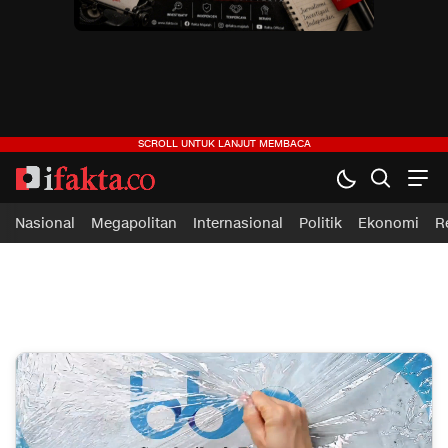
ifakta.co
#pastibenar
Nasional
Megapolitan
Internasional
Politik
Ekonomi
R