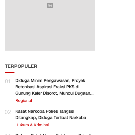
TERPOPULER
01
Diduga Minim Pengawasan, Proyek
Betonisasi Aspirasi Fraksi PKS di
Gunung Kaler Disorot, Muncul Dugaan
Pengurangan Volume
Regional
02
Kasat Narkoba Polres Tangsel
Ditangkap, Diduga Terlibat Narkoba
Hukum & Kriminal