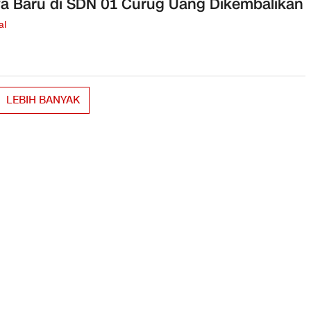
a Baru di SDN 01 Curug Uang Dikembalikan
al
LEBIH BANYAK