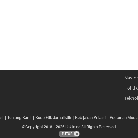
Nasio
Politik
Tekno
si
Tentang Kami
Kode Etik Jurnalistik
Kebijakan Privasi
Pedoman Media
©Copyright 2018 – 2026 ifakta.co All Rights Reserved
TUTUP