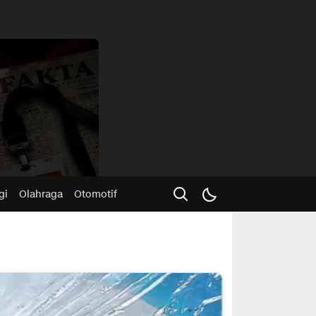
Advertisme
gi
Olahraga
Otomotif