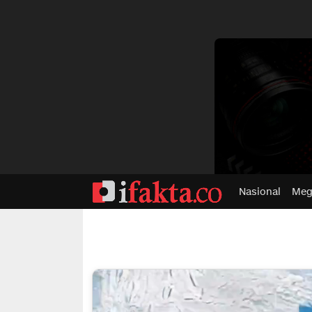
dvertisment
Nasional
Meg
ifakta.co
#pastibenar