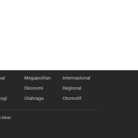
nal
Megapolitan
Internasional
Ekonomi
Regional
logi
Olahraga
Otomotif
 Siber