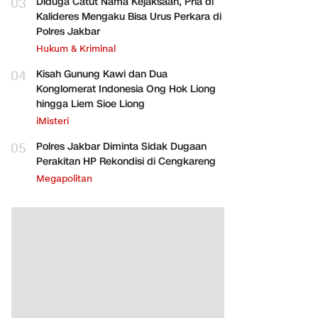
03
Diduga Catut Nama Kejaksaan, Pria di
Kalideres Mengaku Bisa Urus Perkara di
Polres Jakbar
Hukum & Kriminal
04
Kisah Gunung Kawi dan Dua
Konglomerat Indonesia Ong Hok Liong
hingga Liem Sioe Liong
iMisteri
05
Polres Jakbar Diminta Sidak Dugaan
Perakitan HP Rekondisi di Cengkareng
Megapolitan