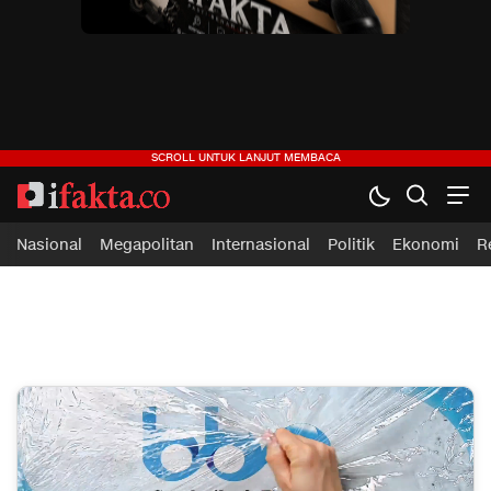
ifakta.co
#pastibenar
Nasional
Megapolitan
Internasional
Politik
Ekonomi
R