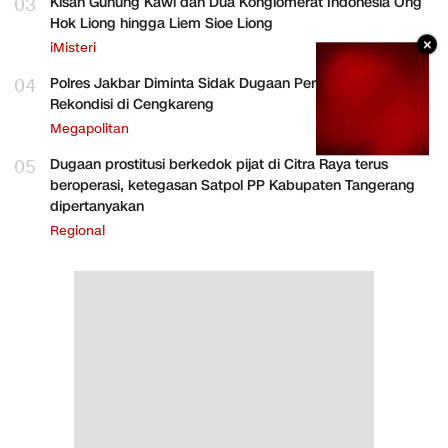
03
Kisah Gunung Kawi dan Dua Konglomerat Indonesia Ong
Hok Liong hingga Liem Sioe Liong
×
iMisteri
04
Polres Jakbar Diminta Sidak Dugaan Perakitan HP
Rekondisi di Cengkareng
Megapolitan
05
Dugaan prostitusi berkedok pijat di Citra Raya terus
beroperasi, ketegasan Satpol PP Kabupaten Tangerang
dipertanyakan
Regional