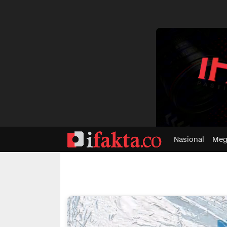
dvertisment
Nasional
Meg
ifakta.co
#pastibenar