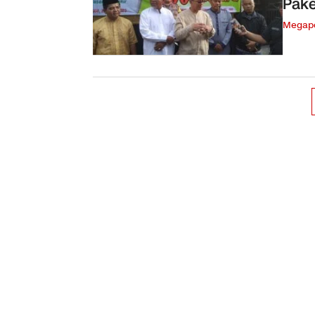
Pake
Megapo