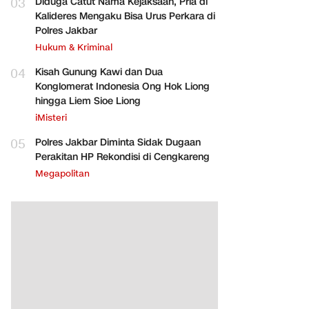
03
Diduga Catut Nama Kejaksaan, Pria di
Kalideres Mengaku Bisa Urus Perkara di
Polres Jakbar
Hukum & Kriminal
04
Kisah Gunung Kawi dan Dua
Konglomerat Indonesia Ong Hok Liong
hingga Liem Sioe Liong
iMisteri
05
Polres Jakbar Diminta Sidak Dugaan
Perakitan HP Rekondisi di Cengkareng
Megapolitan