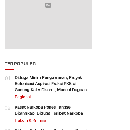
TERPOPULER
01
Diduga Minim Pengawasan, Proyek
Betonisasi Aspirasi Fraksi PKS di
Gunung Kaler Disorot, Muncul Dugaan
Pengurangan Volume
Regional
02
Kasat Narkoba Polres Tangsel
Ditangkap, Diduga Terlibat Narkoba
Hukum & Kriminal