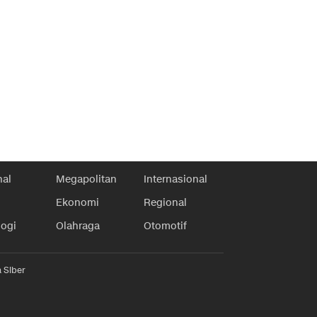
nal
Megapolitan
Internasional
Ekonomi
Regional
logi
Olahraga
Otomotif
 Siber