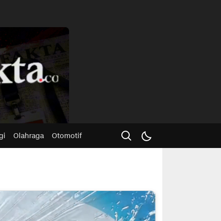
Advertisme
gi
Olahraga
Otomotif