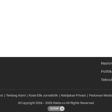
Nasio
Politik
Tekno
si
Tentang Kami
Kode Etik Jurnalistik
Kebijakan Privasi
Pedoman Media
©Copyright 2018 – 2026 ifakta.co All Rights Reserved
TUTUP