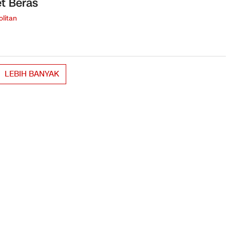
t Beras
litan
LEBIH BANYAK