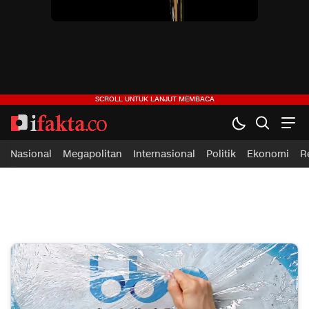
ifakta.co
#pastibenar
Nasional
Megapolitan
Internasional
Politik
Ekonomi
R