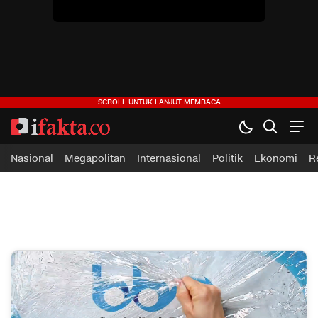
ifakta.co
#pastibenar
Nasional
Megapolitan
Internasional
Politik
Ekonomi
R