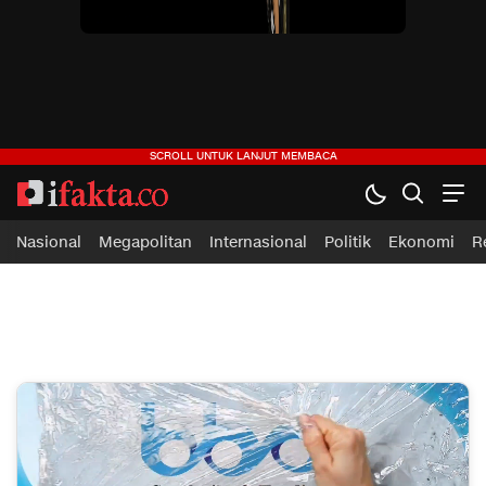
ifakta.co
#pastibenar
Nasional
Megapolitan
Internasional
Politik
Ekonomi
R