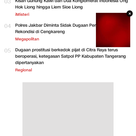
03
Kisah Gunung Kawi dan Dua Konglomerat Indonesia Ong
Hok Liong hingga Liem Sioe Liong
×
iMisteri
04
Polres Jakbar Diminta Sidak Dugaan Perakitan HP
Rekondisi di Cengkareng
Megapolitan
05
Dugaan prostitusi berkedok pijat di Citra Raya terus
beroperasi, ketegasan Satpol PP Kabupaten Tangerang
dipertanyakan
Regional