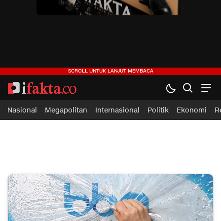
ifakta.co
#pastibenar
Nasional
Megapolitan
Internasional
Politik
Ekonomi
R