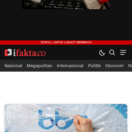
ifakta.co
#pastibenar
Nasional
Megapolitan
Internasional
Politik
Ekonomi
R