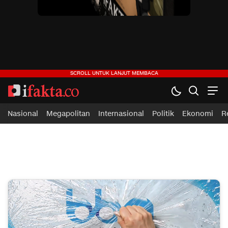
ifakta.co
#pastibenar
Nasional
Megapolitan
Internasional
Politik
Ekonomi
R