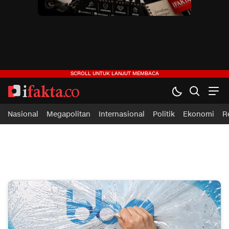
ifakta.co
#pastibenar
Nasional
Megapolitan
Internasional
Politik
Ekonomi
R