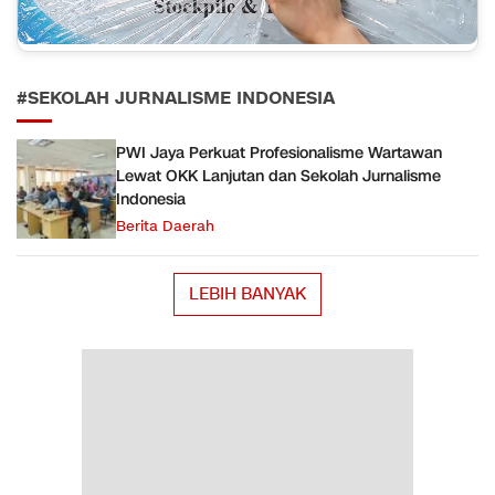
#SEKOLAH JURNALISME INDONESIA
PWI Jaya Perkuat Profesionalisme Wartawan
Lewat OKK Lanjutan dan Sekolah Jurnalisme
Indonesia
Berita Daerah
LEBIH BANYAK