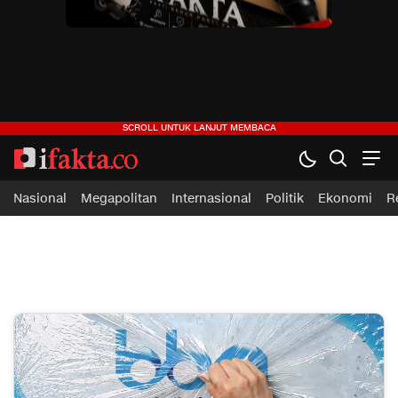
ifakta.co
#pastibenar
Nasional
Megapolitan
Internasional
Politik
Ekonomi
R