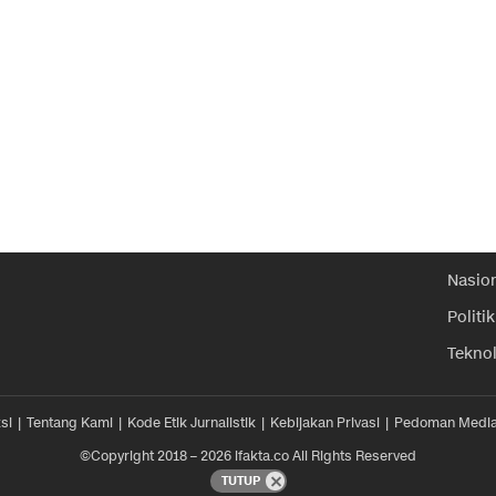
Nasio
Politik
Tekno
si
Tentang Kami
Kode Etik Jurnalistik
Kebijakan Privasi
Pedoman Media
©Copyright 2018 – 2026 ifakta.co All Rights Reserved
TUTUP