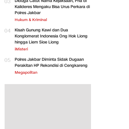
03
Diduga Catut Nama Kejaksaan, Pria di
Kalideres Mengaku Bisa Urus Perkara di
Polres Jakbar
Hukum & Kriminal
04
Kisah Gunung Kawi dan Dua
Konglomerat Indonesia Ong Hok Liong
hingga Liem Sioe Liong
iMisteri
05
Polres Jakbar Diminta Sidak Dugaan
Perakitan HP Rekondisi di Cengkareng
Megapolitan