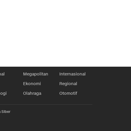
nal
Megapolitan
Internasional
Ekonomi
Regional
logi
Olahraga
Otomotif
 Siber