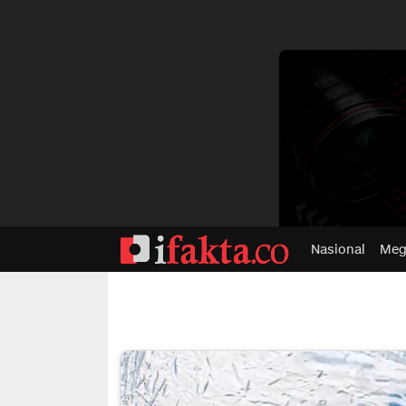
dvertisment
Nasional
Meg
ifakta.co
#pastibenar