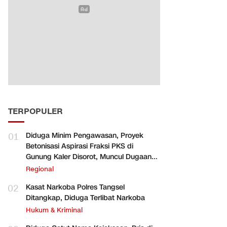
TERPOPULER
01
Diduga Minim Pengawasan, Proyek
Betonisasi Aspirasi Fraksi PKS di
Gunung Kaler Disorot, Muncul Dugaan
Pengurangan Volume
Regional
02
Kasat Narkoba Polres Tangsel
Ditangkap, Diduga Terlibat Narkoba
Hukum & Kriminal