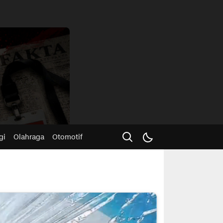
Advertisme
gi
Olahraga
Otomotif