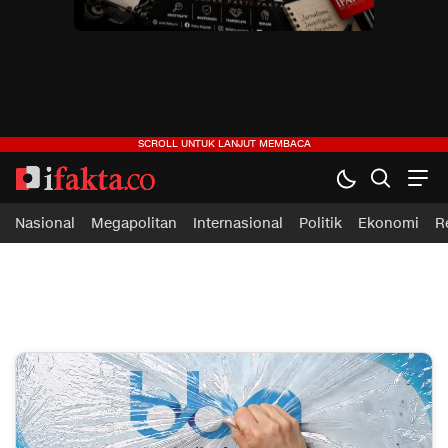
ifakta.co
#pastibenar
Nasional
Megapolitan
Internasional
Politik
Ekonomi
R