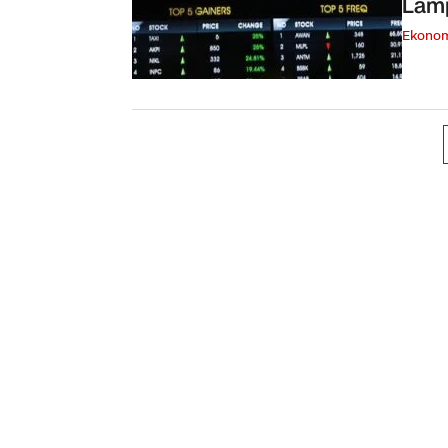
Lamp
Ekono