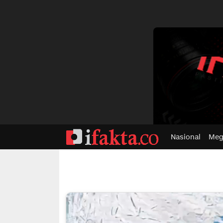
dvertisment
Nasional
Meg
ifakta.co
#pastibenar