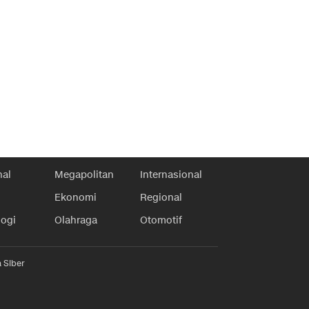
nal
Megapolitan
Internasional
Ekonomi
Regional
logi
Olahraga
Otomotif
 Siber