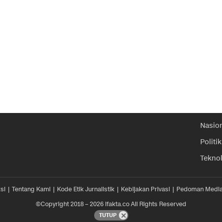
Nasio
Politik
Tekno
si
Tentang Kami
Kode Etik Jurnalistik
Kebijakan Privasi
Pedoman Media
©Copyright 2018 – 2026 ifakta.co All Rights Reserved
TUTUP