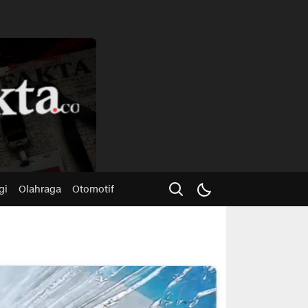
Advertisme
gi
Olahraga
Otomotif