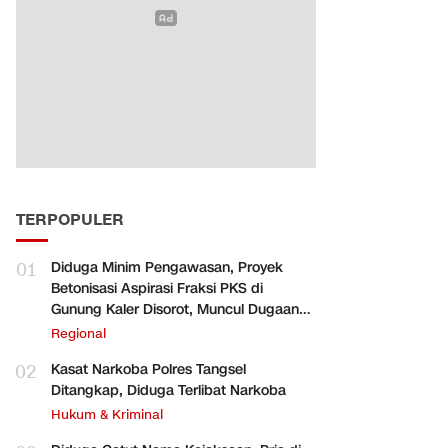
TERPOPULER
01
Diduga Minim Pengawasan, Proyek
Betonisasi Aspirasi Fraksi PKS di
Gunung Kaler Disorot, Muncul Dugaan
Pengurangan Volume
Regional
02
Kasat Narkoba Polres Tangsel
Ditangkap, Diduga Terlibat Narkoba
Hukum & Kriminal