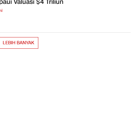
aui Valuasi $4 Triliun
mi
LEBIH BANYAK