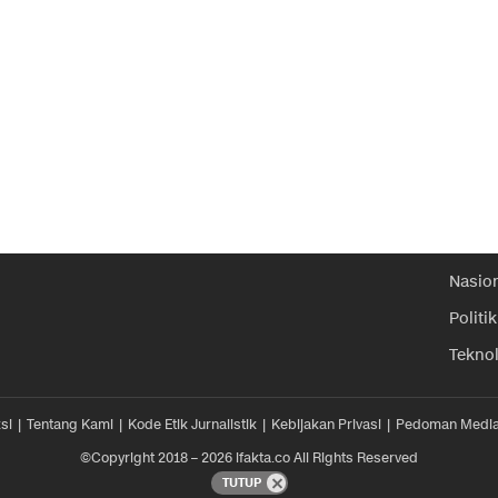
Nasio
Politik
Tekno
si
Tentang Kami
Kode Etik Jurnalistik
Kebijakan Privasi
Pedoman Media
©Copyright 2018 – 2026 ifakta.co All Rights Reserved
TUTUP