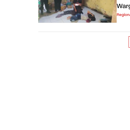
War
Region