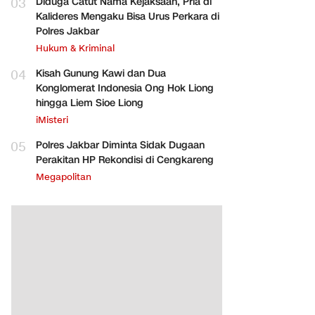
03
Diduga Catut Nama Kejaksaan, Pria di
Kalideres Mengaku Bisa Urus Perkara di
Polres Jakbar
Hukum & Kriminal
04
Kisah Gunung Kawi dan Dua
Konglomerat Indonesia Ong Hok Liong
hingga Liem Sioe Liong
iMisteri
05
Polres Jakbar Diminta Sidak Dugaan
Perakitan HP Rekondisi di Cengkareng
Megapolitan