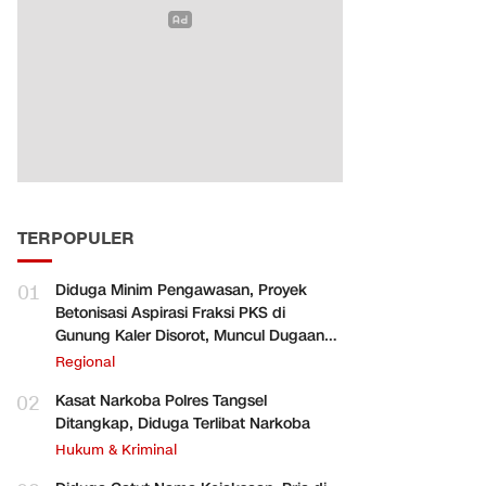
TERPOPULER
01
Diduga Minim Pengawasan, Proyek
Betonisasi Aspirasi Fraksi PKS di
Gunung Kaler Disorot, Muncul Dugaan
Pengurangan Volume
Regional
02
Kasat Narkoba Polres Tangsel
Ditangkap, Diduga Terlibat Narkoba
Hukum & Kriminal