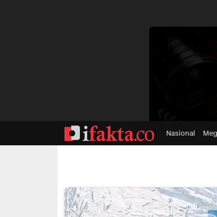
dvertisment
Nasional
Meg
ifakta.co
#pastibenar