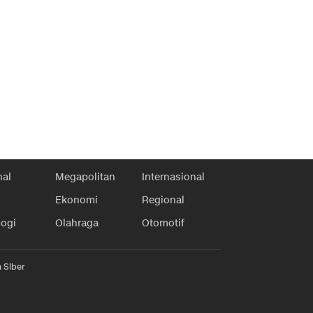
nal
Megapolitan
Internasional
Ekonomi
Regional
logi
Olahraga
Otomotif
 Siber