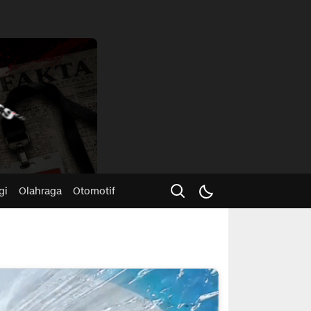
Advertisme
gi
Olahraga
Otomotif