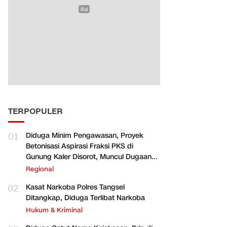
TERPOPULER
01
Diduga Minim Pengawasan, Proyek
Betonisasi Aspirasi Fraksi PKS di
Gunung Kaler Disorot, Muncul Dugaan
Pengurangan Volume
Regional
02
Kasat Narkoba Polres Tangsel
Ditangkap, Diduga Terlibat Narkoba
Hukum & Kriminal