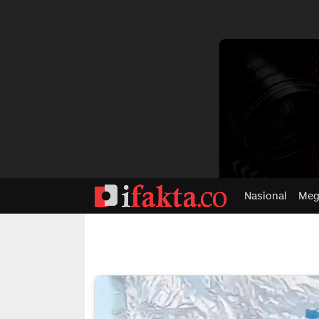
dvertisment
Nasional
Meg
ifakta.co
#pastibenar