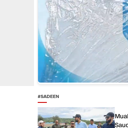
#SADEEN
Mual
Saud