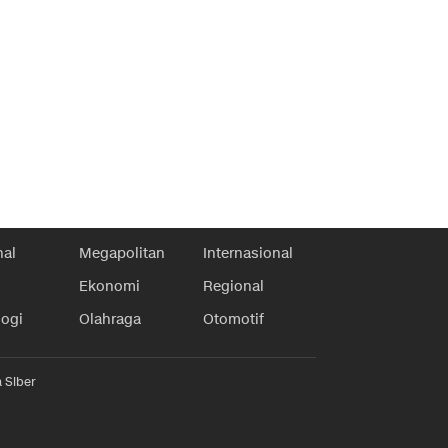
nal
Megapolitan
Internasional
Ekonomi
Regional
logi
Olahraga
Otomotif
 Siber