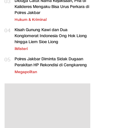
03
Diduga Catut Nama Kejaksaan, Pria di
Kalideres Mengaku Bisa Urus Perkara di
Polres Jakbar
Hukum & Kriminal
04
Kisah Gunung Kawi dan Dua
Konglomerat Indonesia Ong Hok Liong
hingga Liem Sioe Liong
iMisteri
05
Polres Jakbar Diminta Sidak Dugaan
Perakitan HP Rekondisi di Cengkareng
Megapolitan