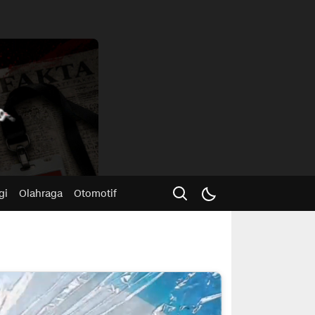
Advertisme
gi
Olahraga
Otomotif