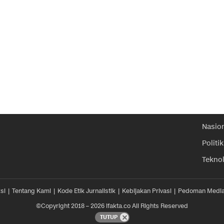
Nasio
Politik
Tekno
si
Tentang Kami
Kode Etik Jurnalistik
Kebijakan Privasi
Pedoman Media
©Copyright 2018 – 2026 ifakta.co All Rights Reserved
TUTUP