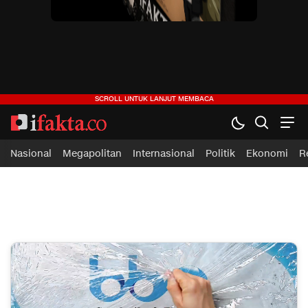
ifakta.co
#pastibenar
Nasional
Megapolitan
Internasional
Politik
Ekonomi
R