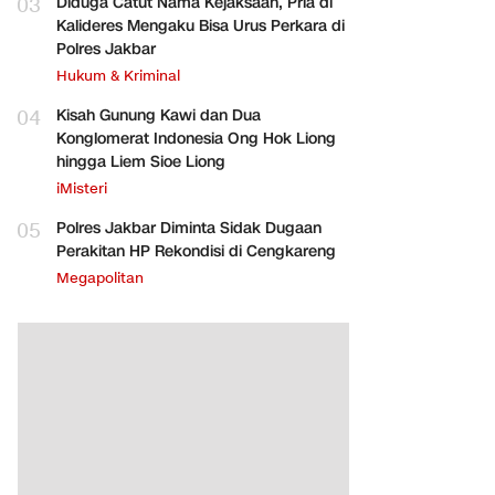
03
Diduga Catut Nama Kejaksaan, Pria di
Kalideres Mengaku Bisa Urus Perkara di
Polres Jakbar
Hukum & Kriminal
04
Kisah Gunung Kawi dan Dua
Konglomerat Indonesia Ong Hok Liong
hingga Liem Sioe Liong
iMisteri
05
Polres Jakbar Diminta Sidak Dugaan
Perakitan HP Rekondisi di Cengkareng
Megapolitan