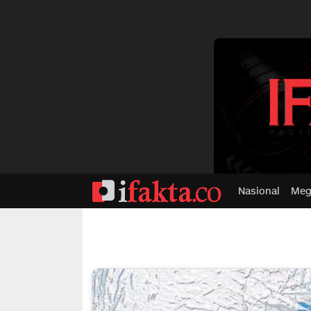
dvertisment
Nasional
Meg
ifakta.co
#pastibenar