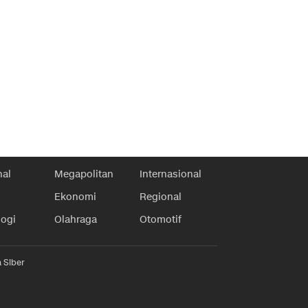
nal
Megapolitan
Internasional
Ekonomi
Regional
logi
Olahraga
Otomotif
 Siber