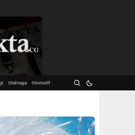
Advertisme
gi
Olahraga
Otomotif