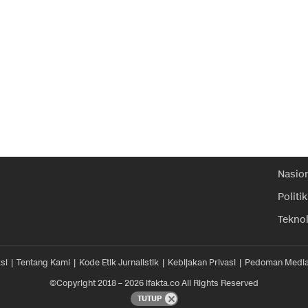
Nasio
Politik
Tekno
si
Tentang Kami
Kode Etik Jurnalistik
Kebijakan Privasi
Pedoman Media
©Copyright 2018 – 2026 ifakta.co All Rights Reserved
TUTUP