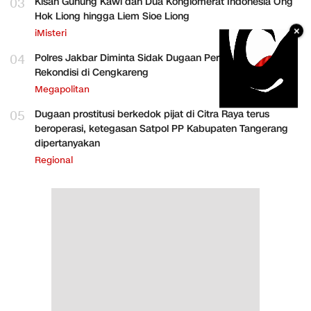
03
Kisah Gunung Kawi dan Dua Konglomerat Indonesia Ong
Hok Liong hingga Liem Sioe Liong
×
iMisteri
04
Polres Jakbar Diminta Sidak Dugaan Perakitan HP
Rekondisi di Cengkareng
Megapolitan
05
Dugaan prostitusi berkedok pijat di Citra Raya terus
beroperasi, ketegasan Satpol PP Kabupaten Tangerang
dipertanyakan
Regional