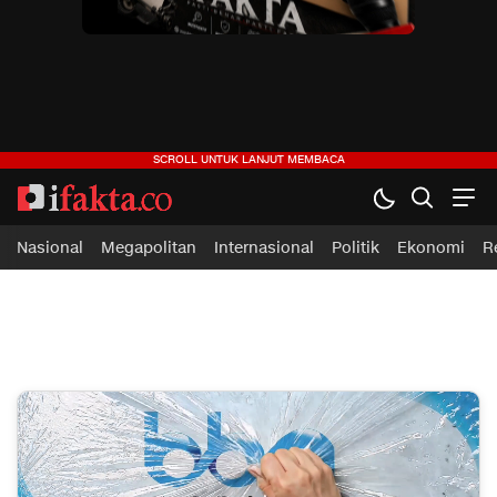
ifakta.co
#pastibenar
Nasional
Megapolitan
Internasional
Politik
Ekonomi
R