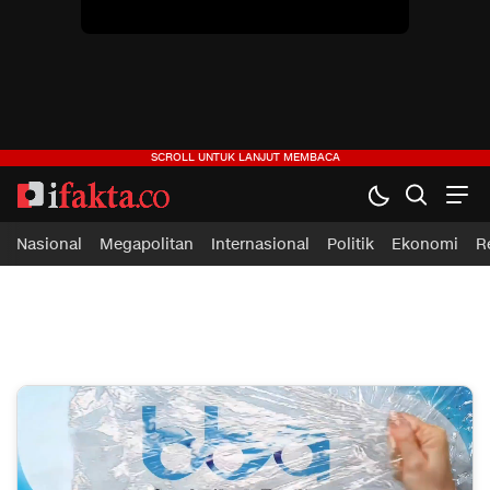
ifakta.co
#pastibenar
Nasional
Megapolitan
Internasional
Politik
Ekonomi
R