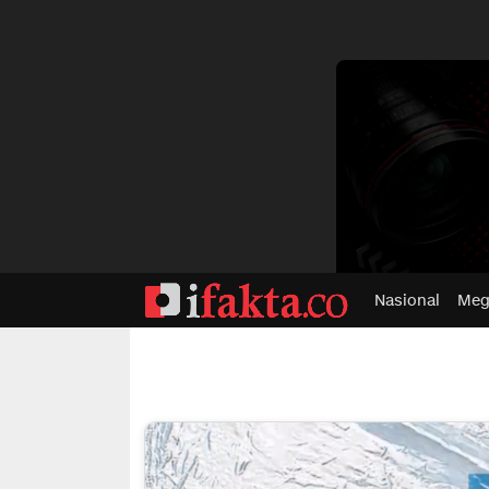
dvertisment
Nasional
Meg
ifakta.co
#pastibenar