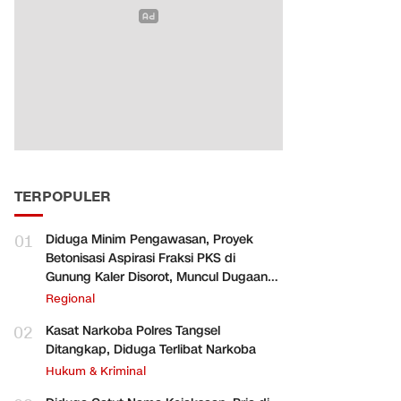
TERPOPULER
01
Diduga Minim Pengawasan, Proyek
Betonisasi Aspirasi Fraksi PKS di
Gunung Kaler Disorot, Muncul Dugaan
Pengurangan Volume
Regional
02
Kasat Narkoba Polres Tangsel
Ditangkap, Diduga Terlibat Narkoba
Hukum & Kriminal