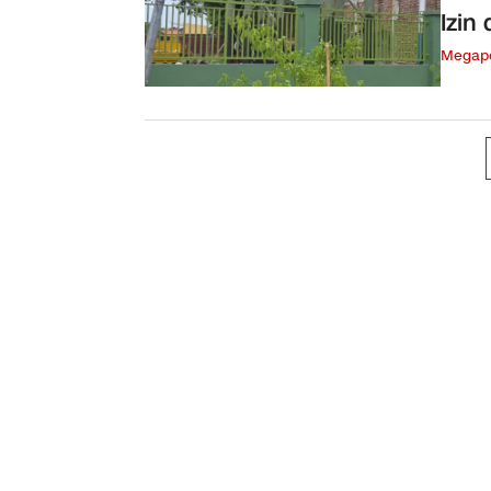
Izin
Megapo