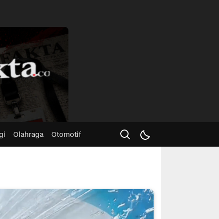
Advertisme
gi
Olahraga
Otomotif