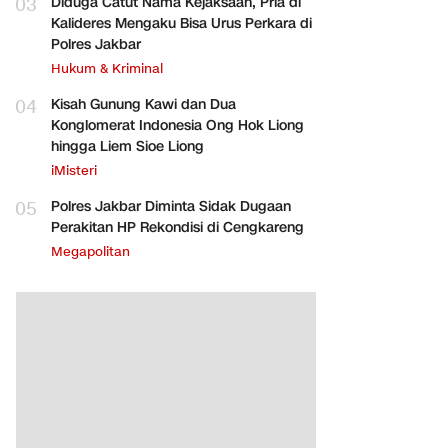
03
Diduga Catut Nama Kejaksaan, Pria di
Kalideres Mengaku Bisa Urus Perkara di
Polres Jakbar
Hukum & Kriminal
04
Kisah Gunung Kawi dan Dua
Konglomerat Indonesia Ong Hok Liong
hingga Liem Sioe Liong
iMisteri
05
Polres Jakbar Diminta Sidak Dugaan
Perakitan HP Rekondisi di Cengkareng
Megapolitan