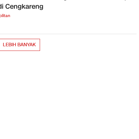
 di Cengkareng
litan
LEBIH BANYAK