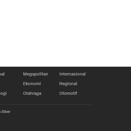
nal
Megapolitan
Internasional
Ekonomi
Regional
logi
Olahraga
Otomotif
 Siber