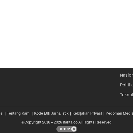
Nasio
Politik
Tekno
si
Tentang Kami
Kode Etik Jurnalistik
Kebijakan Privasi
Pedoman Media
©Copyright 2018 – 2026 ifakta.co All Rights Reserved
TUTUP