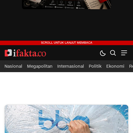
ifakta.co
#pastibenar
Nasional
Megapolitan
Internasional
Politik
Ekonomi
R