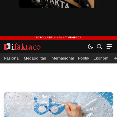
ifakta.co
#pastibenar
Nasional
Megapolitan
Internasional
Politik
Ekonomi
R