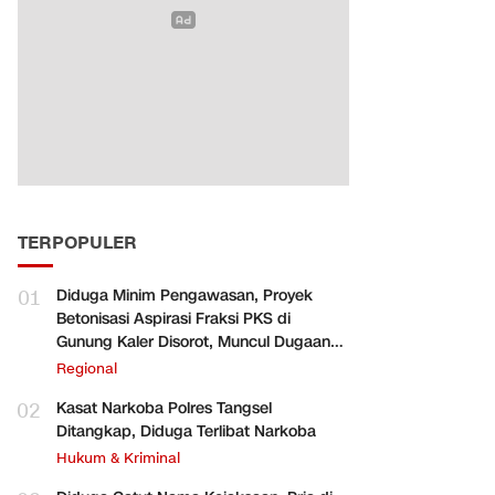
TERPOPULER
01
Diduga Minim Pengawasan, Proyek
Betonisasi Aspirasi Fraksi PKS di
Gunung Kaler Disorot, Muncul Dugaan
Pengurangan Volume
Regional
02
Kasat Narkoba Polres Tangsel
Ditangkap, Diduga Terlibat Narkoba
Hukum & Kriminal