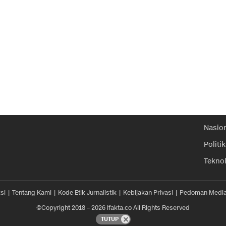
Nasio
Politik
Tekno
si
Tentang Kami
Kode Etik Jurnalistik
Kebijakan Privasi
Pedoman Media
©Copyright 2018 – 2026 ifakta.co All Rights Reserved
TUTUP