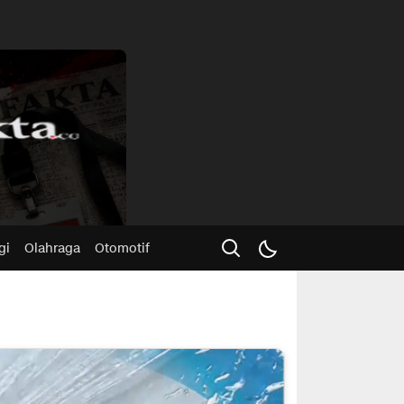
Advertisme
gi
Olahraga
Otomotif