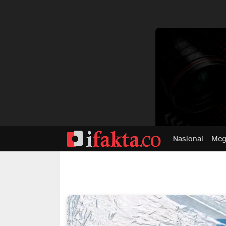
dvertisment
Nasional
Meg
ifakta.co
#pastibenar