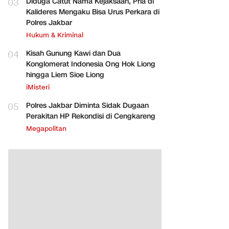
03
Diduga Catut Nama Kejaksaan, Pria di
Kalideres Mengaku Bisa Urus Perkara di
Polres Jakbar
Hukum & Kriminal
04
Kisah Gunung Kawi dan Dua
Konglomerat Indonesia Ong Hok Liong
hingga Liem Sioe Liong
iMisteri
05
Polres Jakbar Diminta Sidak Dugaan
Perakitan HP Rekondisi di Cengkareng
Megapolitan