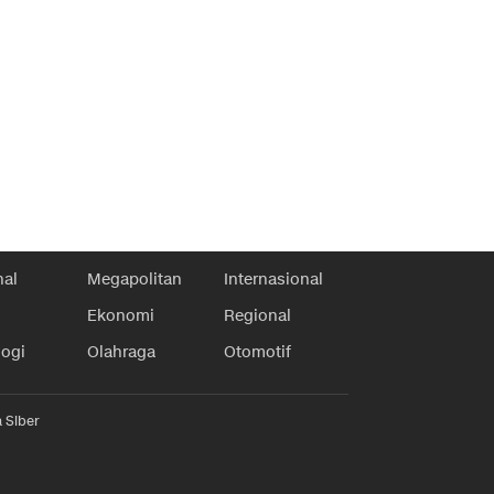
nal
Megapolitan
Internasional
Ekonomi
Regional
logi
Olahraga
Otomotif
 Siber