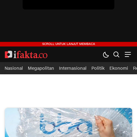
ifakta.co
#pastibenar
Nasional
Megapolitan
Internasional
Politik
Ekonomi
R