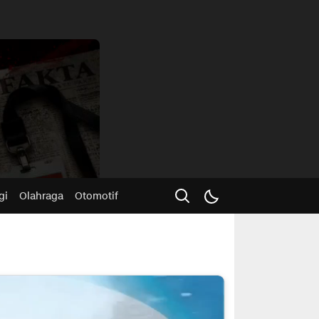
Advertisme
gi
Olahraga
Otomotif