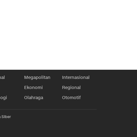
nal
Megapolitan
Internasional
Ekonomi
Regional
logi
Olahraga
Otomotif
 Siber