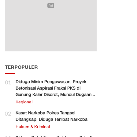
TERPOPULER
01
Diduga Minim Pengawasan, Proyek
Betonisasi Aspirasi Fraksi PKS di
Gunung Kaler Disorot, Muncul Dugaan
Pengurangan Volume
Regional
02
Kasat Narkoba Polres Tangsel
Ditangkap, Diduga Terlibat Narkoba
Hukum & Kriminal