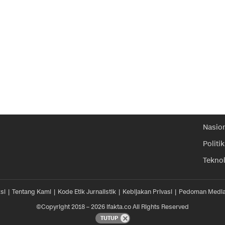
Nasio
Politik
Tekno
si
Tentang Kami
Kode Etik Jurnalistik
Kebijakan Privasi
Pedoman Media
©Copyright 2018 – 2026 ifakta.co All Rights Reserved
TUTUP