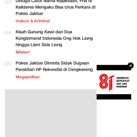
03
Diduga Catut Nama Kejaksaan, Pria di
Kalideres Mengaku Bisa Urus Perkara di
Polres Jakbar
Hukum & Kriminal
04
Kisah Gunung Kawi dan Dua
Konglomerat Indonesia Ong Hok Liong
hingga Liem Sioe Liong
iMisteri
05
Polres Jakbar Diminta Sidak Dugaan
×
Perakitan HP Rekondisi di Cengkareng
Megapolitan