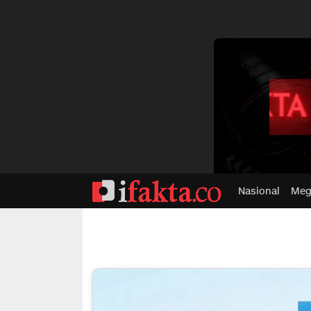
dvertisment
Nasional
Meg
ifakta.co
#pastibenar