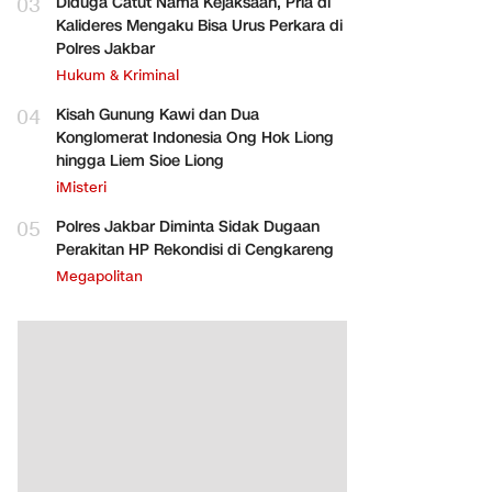
03
Diduga Catut Nama Kejaksaan, Pria di
Kalideres Mengaku Bisa Urus Perkara di
Polres Jakbar
Hukum & Kriminal
04
Kisah Gunung Kawi dan Dua
Konglomerat Indonesia Ong Hok Liong
hingga Liem Sioe Liong
iMisteri
05
Polres Jakbar Diminta Sidak Dugaan
Perakitan HP Rekondisi di Cengkareng
Megapolitan