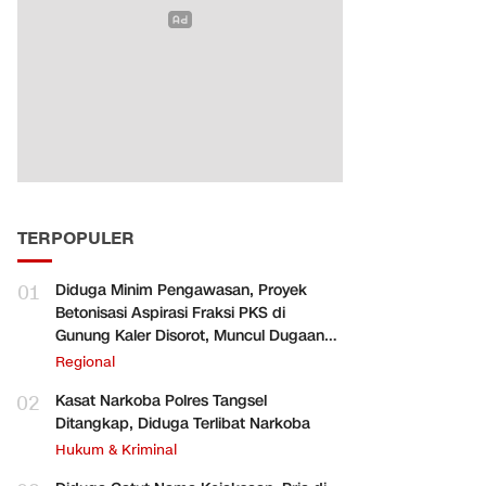
TERPOPULER
01
Diduga Minim Pengawasan, Proyek
Betonisasi Aspirasi Fraksi PKS di
Gunung Kaler Disorot, Muncul Dugaan
Pengurangan Volume
Regional
02
Kasat Narkoba Polres Tangsel
Ditangkap, Diduga Terlibat Narkoba
Hukum & Kriminal