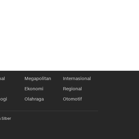
nal
Megapolitan
Internasional
Ekonomi
Regional
logi
Olahraga
Otomotif
 Siber