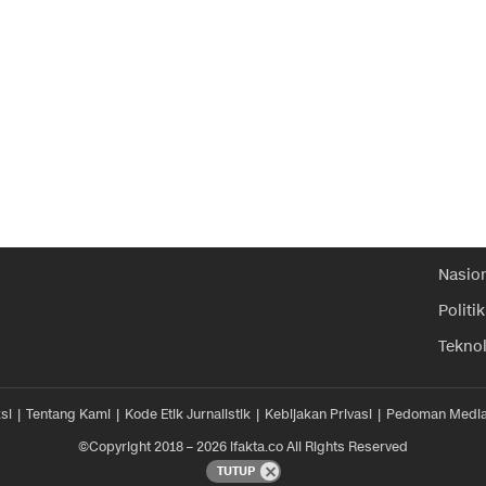
Nasio
Politik
Tekno
si
Tentang Kami
Kode Etik Jurnalistik
Kebijakan Privasi
Pedoman Media
©Copyright 2018 – 2026 ifakta.co All Rights Reserved
TUTUP