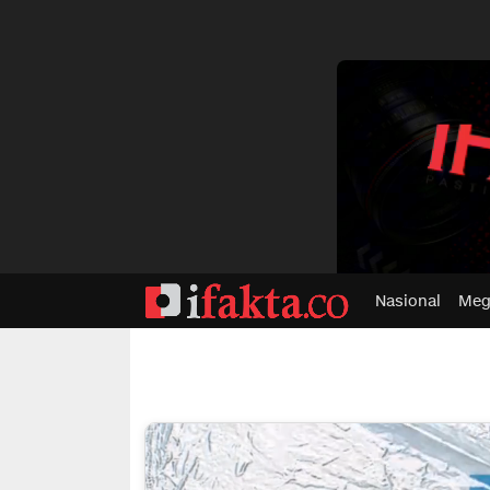
dvertisment
Nasional
Meg
ifakta.co
#pastibenar