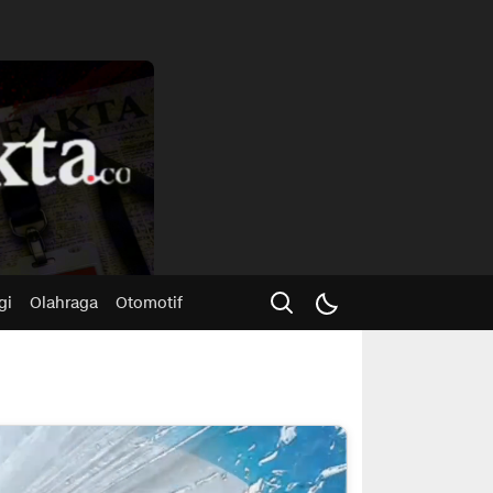
Advertisme
gi
Olahraga
Otomotif