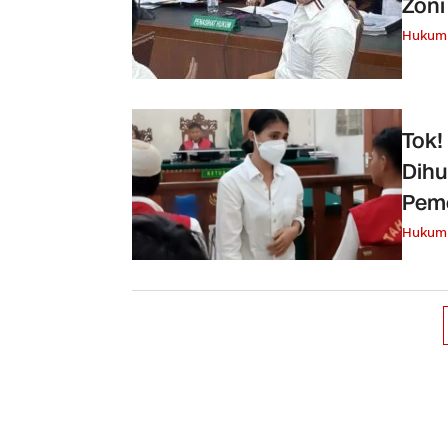
Zoni
Hukum 
Tok!
Dihu
Pem
Hukum 