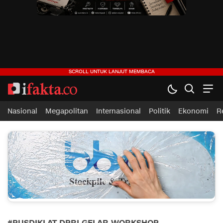
ifakta.co
#pastibenar
Nasional
Megapolitan
Internasional
Politik
Ekonomi
R