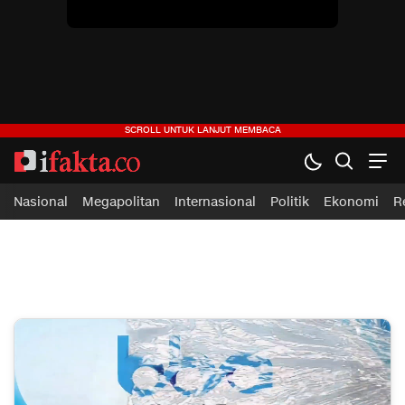
ifakta.co
#pastibenar
Nasional
Megapolitan
Internasional
Politik
Ekonomi
R