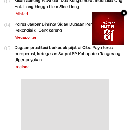
03
Kisah Gunung Kawi dan Dua Konglomerat Indonesia Ong
Hok Liong hingga Liem Sioe Liong
×
iMisteri
04
Polres Jakbar Diminta Sidak Dugaan Perakitan HP
Rekondisi di Cengkareng
Megapolitan
05
Dugaan prostitusi berkedok pijat di Citra Raya terus
beroperasi, ketegasan Satpol PP Kabupaten Tangerang
dipertanyakan
Regional