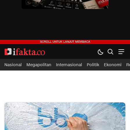
ifakta.co
#pastibenar
Nasional
Megapolitan
Internasional
Politik
Ekonomi
R