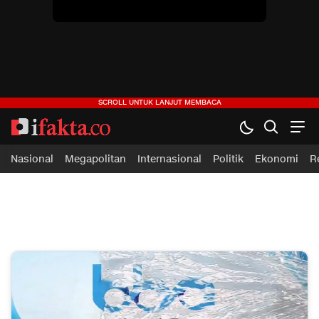
ifakta.co
#pastibenar
Nasional
Megapolitan
Internasional
Politik
Ekonomi
R