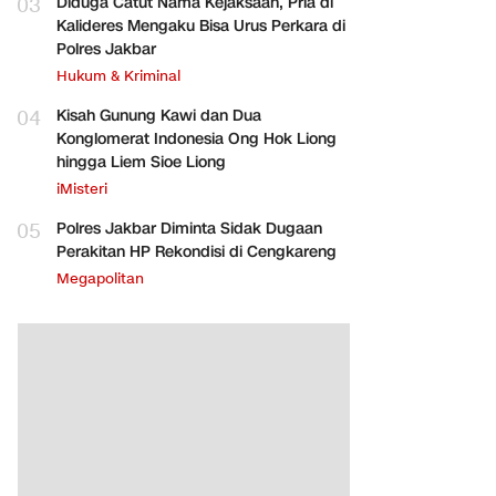
03
Diduga Catut Nama Kejaksaan, Pria di
Kalideres Mengaku Bisa Urus Perkara di
Polres Jakbar
Hukum & Kriminal
04
Kisah Gunung Kawi dan Dua
Konglomerat Indonesia Ong Hok Liong
hingga Liem Sioe Liong
iMisteri
05
Polres Jakbar Diminta Sidak Dugaan
Perakitan HP Rekondisi di Cengkareng
Megapolitan