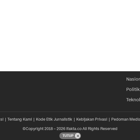
Nasio
Politik
Tekno
si
Tentang Kami
Kode Etik Jurnalistik
Kebijakan Privasi
Pedoman Media
©Copyright 2018 – 2026 ifakta.co All Rights Reserved
TUTUP