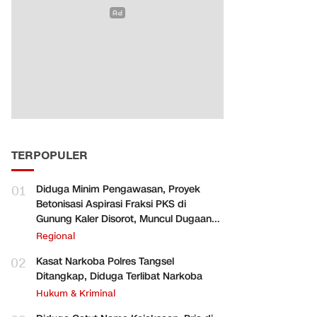
TERPOPULER
01
Diduga Minim Pengawasan, Proyek
Betonisasi Aspirasi Fraksi PKS di
Gunung Kaler Disorot, Muncul Dugaan
Pengurangan Volume
Regional
02
Kasat Narkoba Polres Tangsel
Ditangkap, Diduga Terlibat Narkoba
Hukum & Kriminal