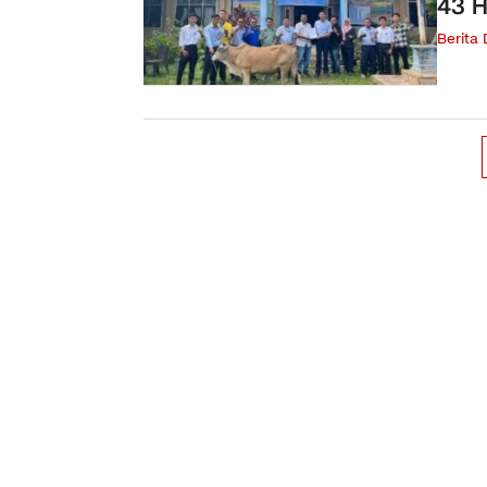
43 H
Berita