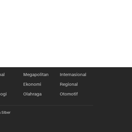
nal
Megapolitan
Internasional
Ekonomi
Regional
logi
Olahraga
Otomotif
 Siber