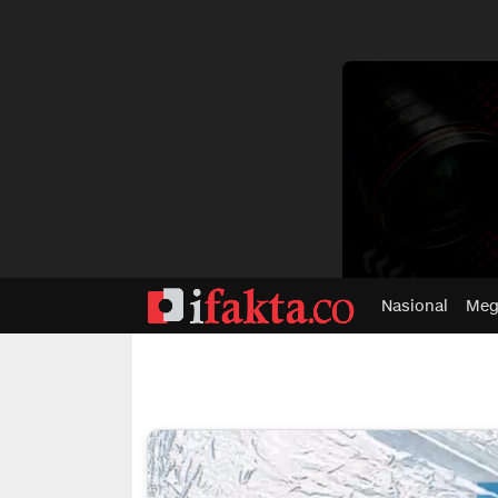
dvertisment
Nasional
Meg
ifakta.co
#pastibenar