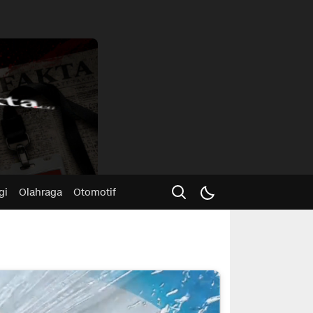
Advertisme
gi
Olahraga
Otomotif