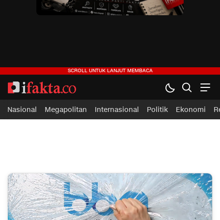
ifakta.co
#pastibenar
Nasional
Megapolitan
Internasional
Politik
Ekonomi
R