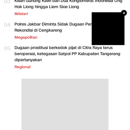
03
Kisah Gunung Kawi dan Dua Konglomerat Indonesia Ong
Hok Liong hingga Liem Sioe Liong
×
iMisteri
04
Polres Jakbar Diminta Sidak Dugaan Perakitan HP
Rekondisi di Cengkareng
Megapolitan
05
Dugaan prostitusi berkedok pijat di Citra Raya terus
beroperasi, ketegasan Satpol PP Kabupaten Tangerang
dipertanyakan
Regional