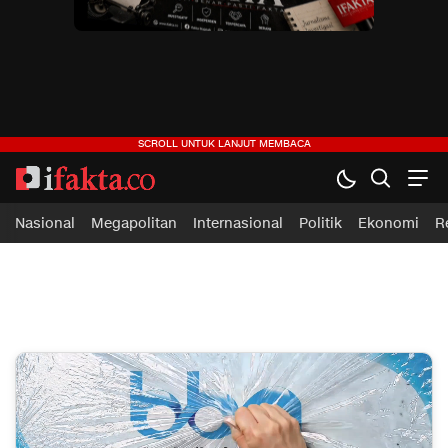
ifakta.co
#pastibenar
Nasional
Megapolitan
Internasional
Politik
Ekonomi
R