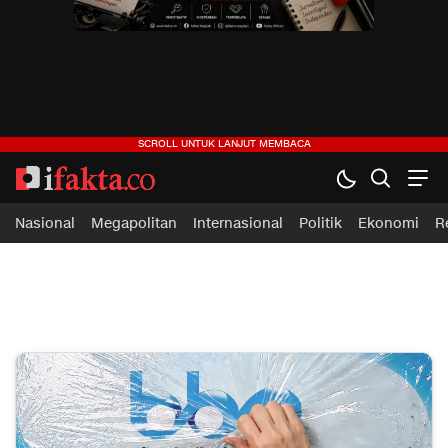
ifakta.co
#pastibenar
Nasional
Megapolitan
Internasional
Politik
Ekonomi
R