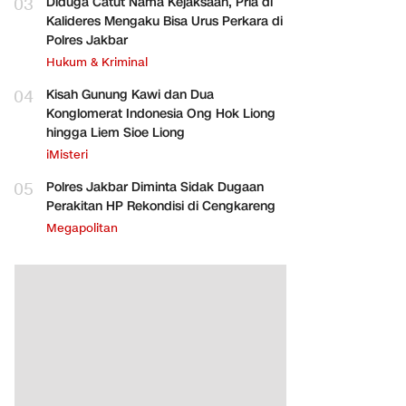
03
Diduga Catut Nama Kejaksaan, Pria di
Kalideres Mengaku Bisa Urus Perkara di
Polres Jakbar
Hukum & Kriminal
04
Kisah Gunung Kawi dan Dua
Konglomerat Indonesia Ong Hok Liong
hingga Liem Sioe Liong
iMisteri
05
Polres Jakbar Diminta Sidak Dugaan
Perakitan HP Rekondisi di Cengkareng
Megapolitan