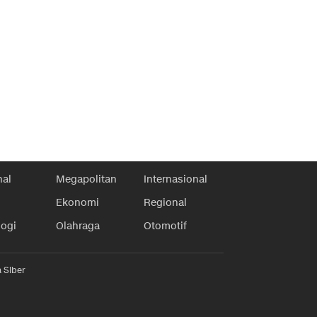
nal
Megapolitan
Internasional
Ekonomi
Regional
logi
Olahraga
Otomotif
 Siber