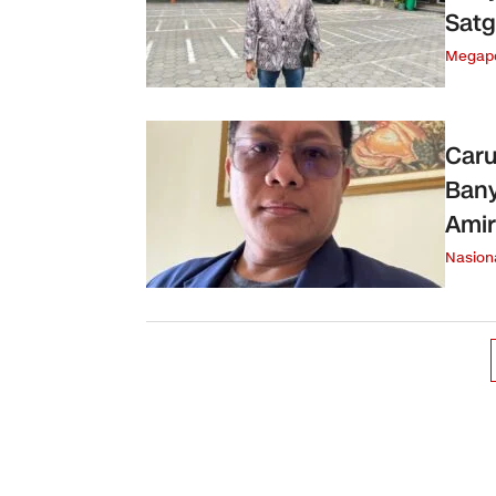
Sat
Megapo
Caru
Bany
Amir
Nasion