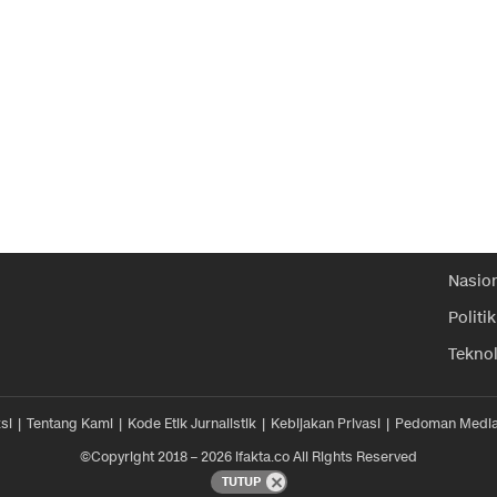
Nasio
Politik
Tekno
si
Tentang Kami
Kode Etik Jurnalistik
Kebijakan Privasi
Pedoman Media
©Copyright 2018 – 2026 ifakta.co All Rights Reserved
TUTUP