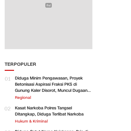
TERPOPULER
01
Diduga Minim Pengawasan, Proyek
Betonisasi Aspirasi Fraksi PKS di
Gunung Kaler Disorot, Muncul Dugaan
Pengurangan Volume
Regional
02
Kasat Narkoba Polres Tangsel
Ditangkap, Diduga Terlibat Narkoba
Hukum & Kriminal