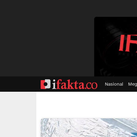
dvertisment
Nasional
Meg
ifakta.co
#pastibenar