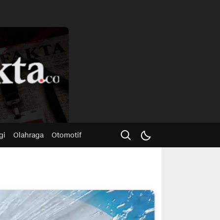
Advertisme
gi
Olahraga
Otomotif