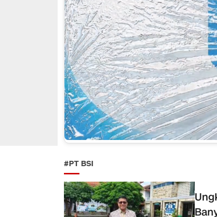
#PT BSI
Ungk
Bany