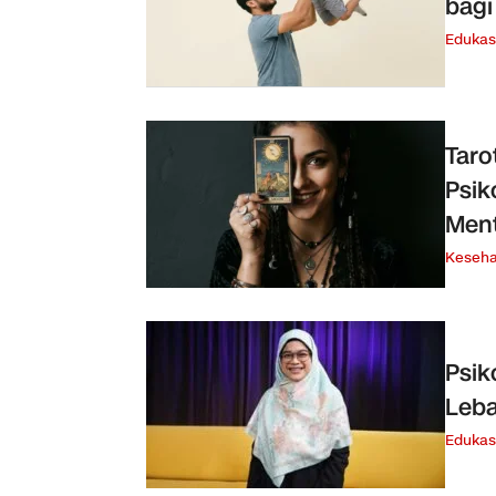
bagi
Edukas
Taro
Psik
Ment
Keseha
Psik
Leba
Edukas