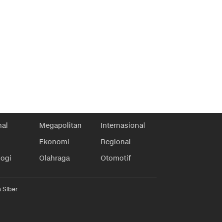
nal
Megapolitan
Internasional
Ekonomi
Regional
logi
Olahraga
Otomotif
 Siber