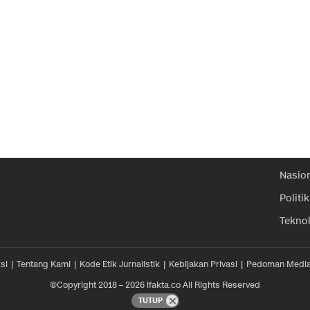
Nasio
Politik
Tekno
si
Tentang Kami
Kode Etik Jurnalistik
Kebijakan Privasi
Pedoman Media
©Copyright 2018 – 2026 ifakta.co All Rights Reserved
TUTUP