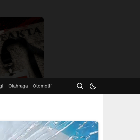
Advertisme
gi
Olahraga
Otomotif