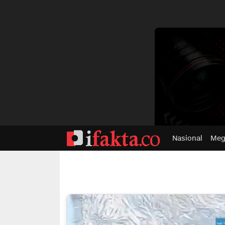
dvertisment
Nasional
Meg
ifakta.co
#pastibenar