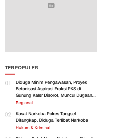
TERPOPULER
01
Diduga Minim Pengawasan, Proyek
Betonisasi Aspirasi Fraksi PKS di
Gunung Kaler Disorot, Muncul Dugaan
Pengurangan Volume
Regional
02
Kasat Narkoba Polres Tangsel
Ditangkap, Diduga Terlibat Narkoba
Hukum & Kriminal