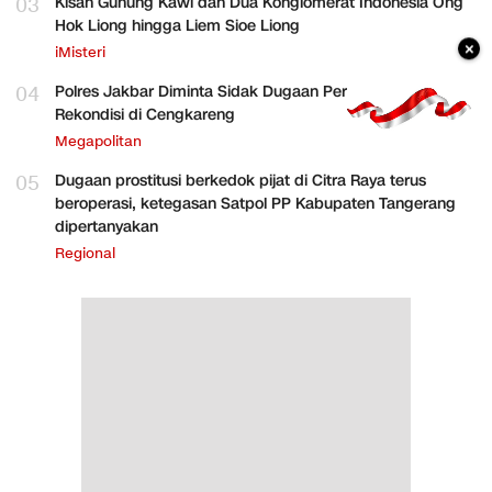
03
Kisah Gunung Kawi dan Dua Konglomerat Indonesia Ong
Hok Liong hingga Liem Sioe Liong
×
iMisteri
04
Polres Jakbar Diminta Sidak Dugaan Perakitan HP
Rekondisi di Cengkareng
Megapolitan
05
Dugaan prostitusi berkedok pijat di Citra Raya terus
beroperasi, ketegasan Satpol PP Kabupaten Tangerang
dipertanyakan
Regional