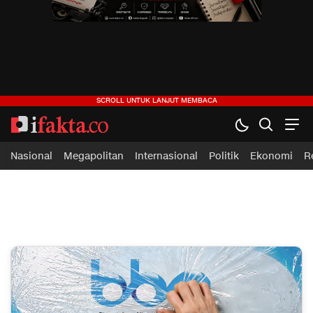
ifakta.co
#pastibenar
Nasional
Megapolitan
Internasional
Politik
Ekonomi
R