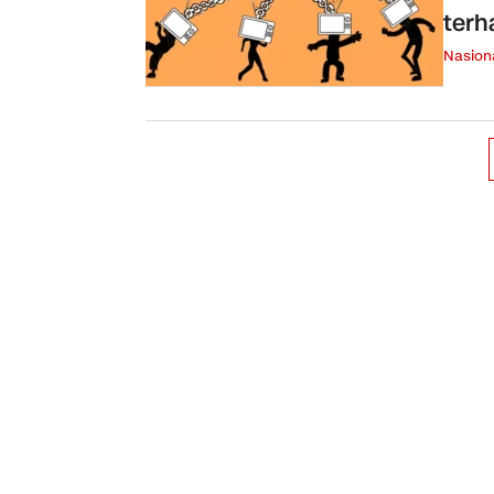
terh
Nasion