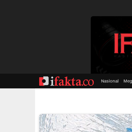
dvertisment
Nasional
Meg
ifakta.co
#pastibenar