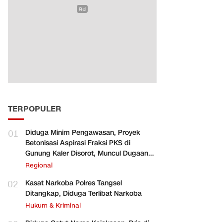
TERPOPULER
01
Diduga Minim Pengawasan, Proyek
Betonisasi Aspirasi Fraksi PKS di
Gunung Kaler Disorot, Muncul Dugaan
Pengurangan Volume
Regional
02
Kasat Narkoba Polres Tangsel
Ditangkap, Diduga Terlibat Narkoba
Hukum & Kriminal