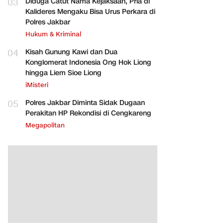
03
Diduga Catut Nama Kejaksaan, Pria di
Kalideres Mengaku Bisa Urus Perkara di
Polres Jakbar
Hukum & Kriminal
04
Kisah Gunung Kawi dan Dua
Konglomerat Indonesia Ong Hok Liong
hingga Liem Sioe Liong
iMisteri
05
Polres Jakbar Diminta Sidak Dugaan
Perakitan HP Rekondisi di Cengkareng
Megapolitan