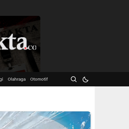
Advertisme
gi
Olahraga
Otomotif