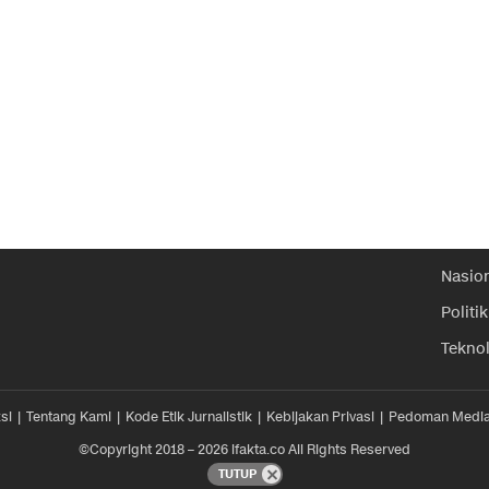
Nasio
Politik
Tekno
si
Tentang Kami
Kode Etik Jurnalistik
Kebijakan Privasi
Pedoman Media
©Copyright 2018 – 2026 ifakta.co All Rights Reserved
TUTUP