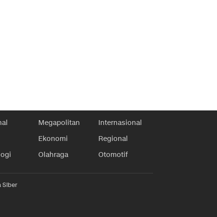
nal
Megapolitan
Internasional
Ekonomi
Regional
logi
Olahraga
Otomotif
 Siber