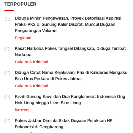
TERPOPULER
01
Diduga Minim Pengawasan, Proyek Betonisasi Aspirasi
Fraksi PKS di Gunung Kaler Disorot, Muncul Dugaan
Pengurangan Volume
Regional
02
Kasat Narkoba Polres Tangsel Ditangkap, Diduga Terlibat
Narkoba
Hukum & Kriminal
03
Diduga Catut Nama Kejaksaan, Pria di Kalideres Mengaku
Bisa Urus Perkara di Polres Jakbar
Hukum & Kriminal
04
Kisah Gunung Kawi dan Dua Konglomerat Indonesia Ong
Hok Liong hingga Liem Sioe Liong
iMisteri
05
Polres Jakbar Diminta Sidak Dugaan Perakitan HP
Rekondisi di Cengkareng