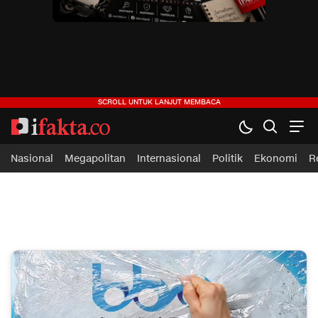
ifakta.co
#pastibenar
Nasional
Megapolitan
Internasional
Politik
Ekonomi
R