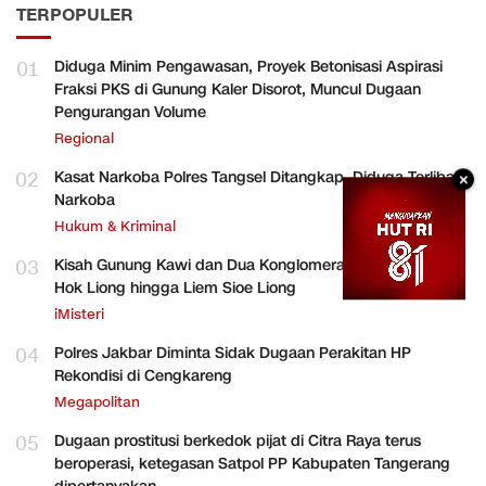
TERPOPULER
01
Diduga Minim Pengawasan, Proyek Betonisasi Aspirasi
Fraksi PKS di Gunung Kaler Disorot, Muncul Dugaan
Pengurangan Volume
Regional
02
Kasat Narkoba Polres Tangsel Ditangkap, Diduga Terlibat
×
Narkoba
Hukum & Kriminal
03
Kisah Gunung Kawi dan Dua Konglomerat Indonesia Ong
Hok Liong hingga Liem Sioe Liong
iMisteri
04
Polres Jakbar Diminta Sidak Dugaan Perakitan HP
Rekondisi di Cengkareng
Megapolitan
05
Dugaan prostitusi berkedok pijat di Citra Raya terus
beroperasi, ketegasan Satpol PP Kabupaten Tangerang