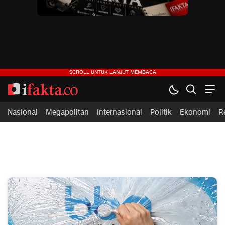
ifakta.co
#pastibenar
Nasional
Megapolitan
Internasional
Politik
Ekonomi
R