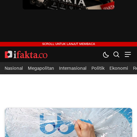
ifakta.co
#pastibenar
Nasional
Megapolitan
Internasional
Politik
Ekonomi
R