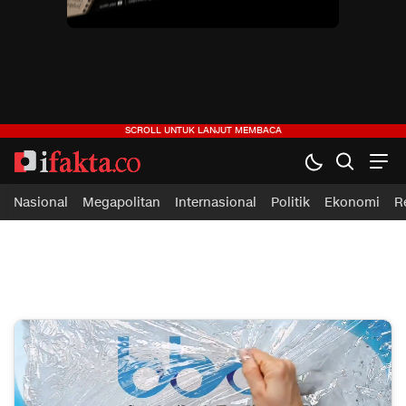
ifakta.co
#pastibenar
Nasional
Megapolitan
Internasional
Politik
Ekonomi
R