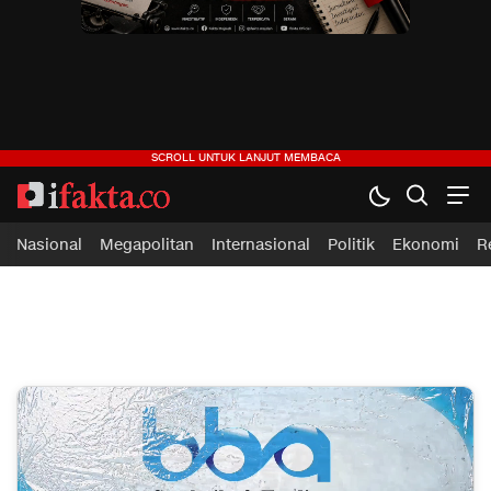
ifakta.co
#pastibenar
Nasional
Megapolitan
Internasional
Politik
Ekonomi
R